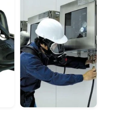
ria
Proteção Respiratória
Preço
Equipamento De
Proteção Respiratória
Autônoma