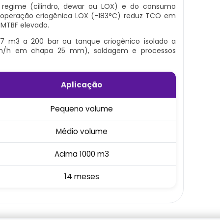
egime (cilindro, dewar ou LOX) e do consumo
 operação criogênica LOX (-183°C) reduz TCO em
 MTBF elevado.
s 7 m3 a 200 bar ou tanque criogênico isolado a
0 m/h em chapa 25 mm), soldagem e processos
Aplicação
Pequeno volume
Médio volume
Acima 1000 m3
14 meses