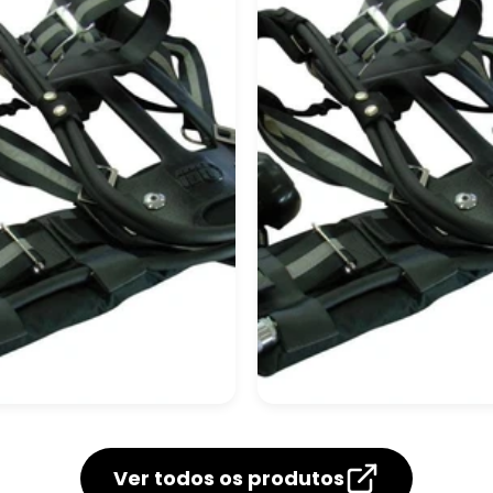
piratória
Proteção Respirató
njunto Autônomo
Equipamento
Autônomo De
Ver todos os produtos
Respiração