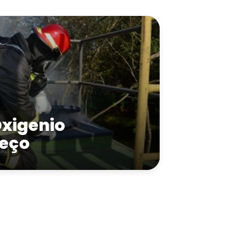
Oxigenio
reço