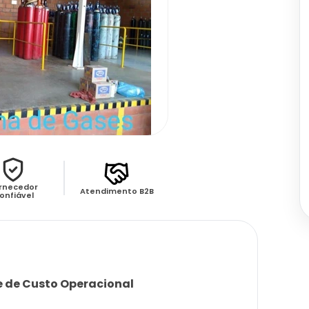
rnecedor
Atendimento B2B
onfiável
e de Custo Operacional