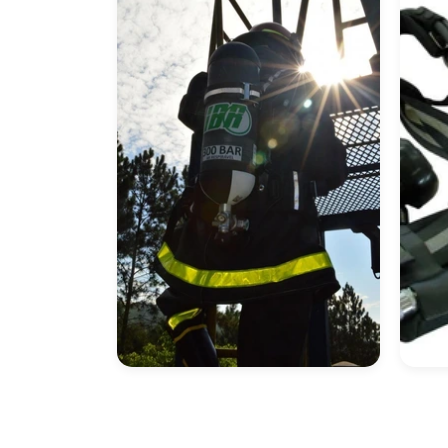
Para Espaço
Res
Confinado
Equipamento De
Co
Respiração
Autônoma