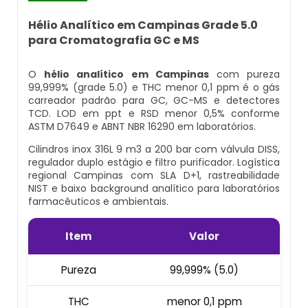
Cilindro Para Gases Medicinais
Kit Ar Mandado
Equipamento Autônomo
Hélio Analítico em Campinas Grade 5.0
para Cromatografia GC e MS
Máscara Respiratória Com Ar Mandado
Respirador Ar Mandado
Equipamento Autônomo De Proteção
Respiratória
O
hélio analítico em Campinas
com pureza
Aluguel Cilindro De Oxigênio Hospitalar
Respirador De Ar Mandado
99,999% (grade 5.0) e THC menor 0,1 ppm é o gás
carreador padrão para GC, GC-MS e detectores
Máscara Autônoma Com Cilindro De
Ar Respirável Cilindro
Ar Mandado A Venda
TCD. LOD em ppt e RSD menor 0,5% conforme
Oxigenio
ASTM D7649 e ABNT NBR 16290 em laboratórios.
Cilindro Ar Respirável
Ar Mandado Onde Encontrar
Cilindros inox 316L 9 m3 a 200 bar com válvula DISS,
Equipamento De Respiração Autônoma
regulador duplo estágio e filtro purificador. Logística
Preço
regional Campinas com SLA D+1, rastreabilidade
Cilindro De Ar Comprimido Hospitalar
Ar Mandado Preço
NIST e baixo background analítico para laboratórios
farmacêuticos e ambientais.
Cilindro De Oxigênio Com Máscara
Cilindro De Ar Comprimido Mergulho
Ar Mandado Valor
Item
Valor
Conjunto Autônomo De Ar
Cilindro De Ar Respirável A Venda
Cilindro Ar Mandado
Pureza
99,999% (5.0)
Respirador Autônomo Msa
Cilindro De Ar Respirável Comprar
Comprar Ar Mandado
THC
menor 0,1 ppm