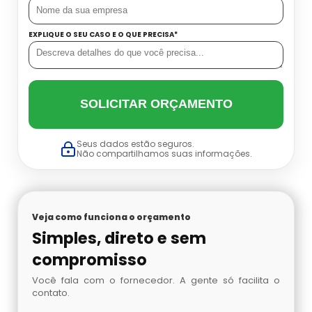
Conjunto Autônomo Onde Comprar
Cilindro De Oxigenio Medicinal Portátil
Onde Comprar Ar Mandado
EXPLIQUE O SEU CASO E O QUE PRECISA*
Conjunto Autônomo Valor
Cilindro De Oxigenio Portatil Aluguel
Preço De Ar Mandado
Distribuidora De Conjunto Autônomo
SOLICITAR ORÇAMENTO
Cilindro Para Oxigênio
Venda De Ar Mandado
Máscara De Oxigênio Com Cilindro
Comprar Cilindro De Oxigênio
Seus dados estão seguros.
Proteção Respiratória Autônoma
Não compartilhamos suas informações.
Cilindro De Oxigenio Valor
Acetileno Para Absorção Atômica
Cilindro Oxigenio 3 Litros
Veja como funciona o orçamento
Venda De Nitrogênio Gasoso
Simples, direto e sem
Cilindro Ar
Argônio Analítico
compromisso
Você fala com o fornecedor. A gente só facilita o
Cilindro De Oxigênio 3 Litros
Nitrogênio Líquido
contato.