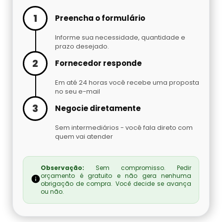
Cilindro De Oxigênio Hospitalar Para Alugar
Argônio Líquido
1
Preencha o formulário
Cilindro De Oxigenio Medicinal 50 Litros
Nitrogênio Líquido Preço
Informe sua necessidade, quantidade e
prazo desejado.
Cilindro De Oxigênio Para Inalação
2
Cilindro De Gás Carbônico Para Chopp
Fornecedor responde
Em até 24 horas você recebe uma proposta
Cilindro De Oxigênio Para Inalação Preço
Gás Hélio Comprar
no seu e-mail
3
Negocie diretamente
Cilindro Oxigenio Medicinal 3 Litros
Cilindro De Gás Para Chopeira Preço
Sem intermediários - você fala direto com
quem vai atender
Cilindro Oxigenio Medicinal Preço
Tocha Mig Mag
Preço De Cilindro De Oxigênio Medicinal
Cilindro De Gás Para Chopp
Observação:
Sem compromisso. Pedir
orçamento é gratuito e não gera nenhuma
obrigação de compra. Você decide se avança
Preço De Cilindro De Oxigênio
Gases Especiais
ou não.
Preço Cilindro De Oxigênio Hospitalar
Gás Carbônico Líquido