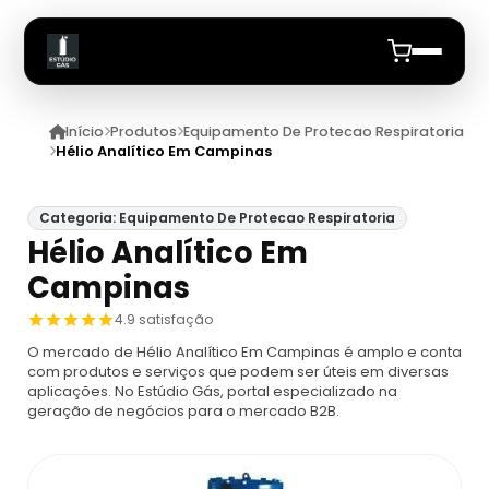
Início
Produtos
Equipamento De Protecao Respiratoria
Início
Hélio Analítico Em Campinas
Quem Somos
Categoria: Equipamento De Protecao Respiratoria
Hélio Analítico Em
Produtos
Campinas
Equipamento De Protecao Respiratoria
Anuncie
4.9 satisfação
O mercado de Hélio Analítico Em Campinas é amplo e conta
Proteção Respiratória Para Espaço
Cilindro De Ar Respiravel
com produtos e serviços que podem ser úteis em diversas
Confinado
aplicações. No Estúdio Gás, portal especializado na
geração de negócios para o mercado B2B.
Cilindro De Ar Respirável Drager
Ar Mandado
Máscara De Proteção Respiratória
Cilindro De Oxigênio 100 Litros
Ar Mandado