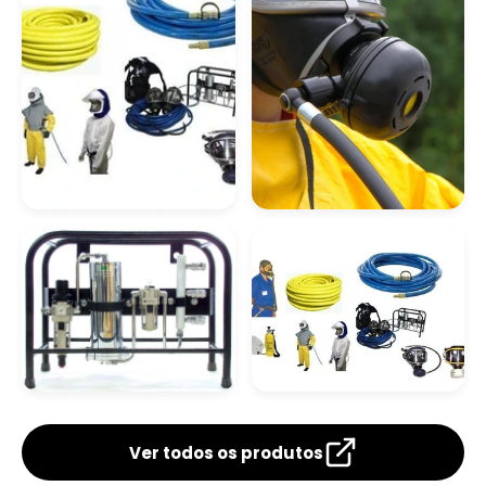
Empresas De Gases Medicinais Em Limeira
Gás Para Chopp Sp
Empresas De Gases Industriais Em Limeira
Gás Para Corte De Chapa
Ar Mandado Locação
Ar Mandado Para
Espaço Confinado
Distribuidor De Oxigênio Líquido Em Limeira
Gás Para Corte Laser
Gases Industriais Em Valinhos
Kit Ar Mandado
Respirador Ar
Mandado
Gás Para Cromatografia
Ver todos os produtos