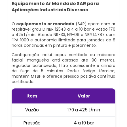
Cilindro Para Gases Medicinais
Kit Ar Mandado
Equipamento Ar Mandado SAR para
Equipamento Autônomo
Aplicações Industriais Diversas
Máscara Respiratória Com Ar Mandado
Respirador Ar Mandado
Equipamento Autônomo De Proteção
O
equipamento ar mandado
(SAR) opera com ar
Respiratória
respirável grau D NBR 12543 a 4 a 10 bar e vazão 170
Aluguel Cilindro De Oxigênio Hospitalar
Respirador De Ar Mandado
a 425 L/min. Atende NR-33, NR-06 e NBR 14787 com
FPA 1000 e autonomia ilimitada para jornadas de 8
Máscara Autônoma Com Cilindro De
horas contínuas em pintura e jateamento.
Ar Respirável Cilindro
Ar Mandado A Venda
Oxigenio
Configuração inclui capuz ventilado ou máscara
facial, mangueira anti-abrasão até 90 metros,
Cilindro Ar Respirável
Ar Mandado Onde Encontrar
Equipamento De Respiração Autônoma
regulador balanceado, filtro coalescente e cilindro
Preço
de fuga de 5 minutos. Reduz fadiga térmica,
Cilindro De Ar Comprimido Hospitalar
Ar Mandado Preço
mantém MTBF e oferece pressão positiva contínua
certificada.
Cilindro De Oxigênio Com Máscara
Cilindro De Ar Comprimido Mergulho
Ar Mandado Valor
Item
Valor
Conjunto Autônomo De Ar
Cilindro De Ar Respirável A Venda
Cilindro Ar Mandado
Vazão
170 a 425 L/min
Respirador Autônomo Msa
Cilindro De Ar Respirável Comprar
Comprar Ar Mandado
Pressão
4 a 10 bar