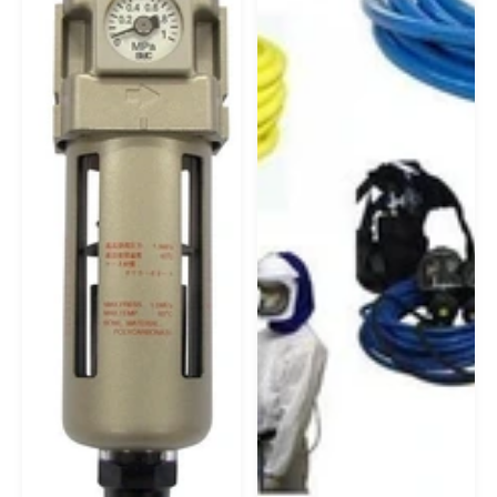
Empresas De Gases Industriais
Gás Argônio Em Rio Claro
Empresas De Gases Medicinais
Argônio Líquido Em Paulínia
Empresas Fornecedoras De Gases
Medicinais
Argônio Analítico Em Piracicaba
Fornecedores De Gás Argônio
Argônio Líquido Em Piracicaba