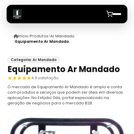
Início
Produtos
Ar Mandado
Início
Equipamento Ar Mandado
Quem Somos
Categoria: Ar Mandado
Equipamento Ar Mandado
Produtos
4.9 satisfação
Equipamento De Protecao Respiratoria
Anuncie
O mercado de Equipamento Ar Mandado é amplo e conta
com produtos e serviços que podem ser úteis em diversas
aplicações. No Estúdio Gás, portal especializado na
Proteção Respiratória Para Espaço
Cilindro De Ar Respiravel
geração de negócios para o mercado B2B.
Confinado
Cilindro De Ar Respirável Drager
Ar Mandado
Máscara De Proteção Respiratória
Cilindro De Oxigênio 100 Litros
Ar Mandado