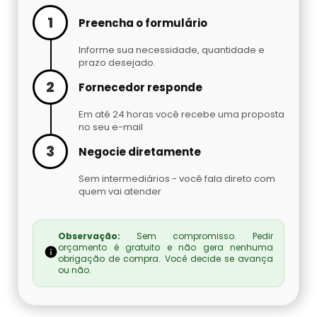
Cilindro De Oxigênio Hospitalar Para Alugar
Argônio Líquido
1
Preencha o formulário
Cilindro De Oxigenio Medicinal 50 Litros
Informe sua necessidade, quantidade e
Nitrogênio Líquido Preço
prazo desejado.
2
Cilindro De Oxigênio Para Inalação
Fornecedor responde
Cilindro De Gás Carbônico Para Chopp
Em até 24 horas você recebe uma proposta
Cilindro De Oxigênio Para Inalação Preço
Gás Hélio Comprar
no seu e-mail
3
Negocie diretamente
Cilindro Oxigenio Medicinal 3 Litros
Cilindro De Gás Para Chopeira Preço
Sem intermediários - você fala direto com
quem vai atender
Cilindro Oxigenio Medicinal Preço
Tocha Mig Mag
Preço De Cilindro De Oxigênio Medicinal
Cilindro De Gás Para Chopp
Observação:
Sem compromisso. Pedir
orçamento é gratuito e não gera nenhuma
obrigação de compra. Você decide se avança
Preço De Cilindro De Oxigênio
ou não.
Gases Especiais
Preço Cilindro De Oxigênio Hospitalar
Gás Carbônico Líquido