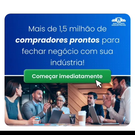
Nitrogênio Líquido Em Sumaré
Gás Para Inertização
Nitrogênio Líquido Em Indaiatuba
Gás Para Solda
Nitrogênio Líquido Em Limeira
Gás Solda Inox
Venda De Nitrogênio Gasoso Em Indaiatuba
Gases Industriais
Óxido Nítrico Medicinal Em Valinhos