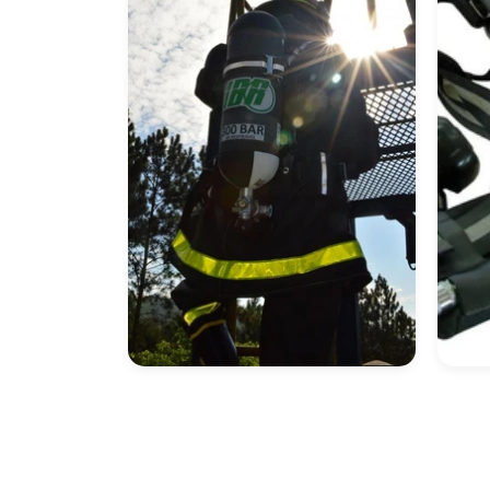
Equipamento De
Co
Respiração
Autônoma