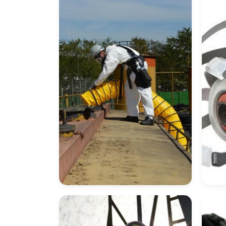
Proteção Respiratória
Má
Para Espaço
Res
Confinado