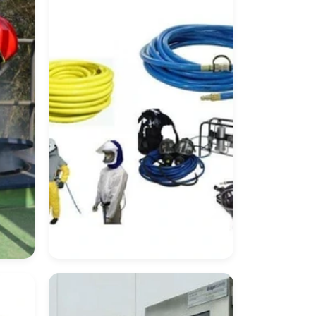
Equipamento De
ria
Proteção Respiratória
Preço