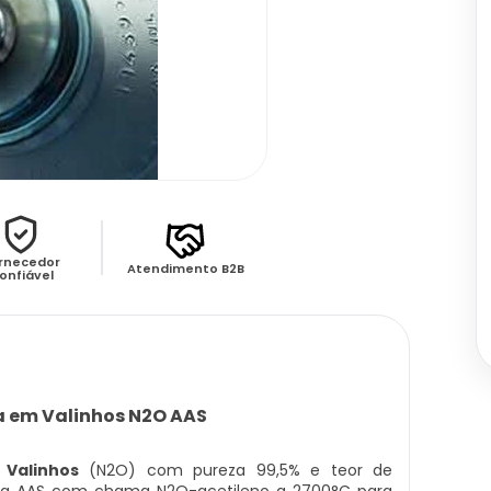
rnecedor
Atendimento B2B
onfiável
a em Valinhos N2O AAS
 Valinhos
(N2O) com pureza 99,5% e teor de
ria AAS com chama N2O-acetileno a 2700°C para