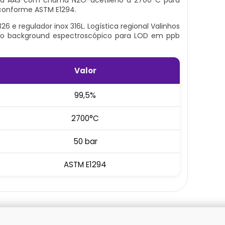
os conforme ASTM E1294.
26 e regulador inox 316L. Logística regional Valinhos
aixo background espectroscópico para LOD em ppb
Valor
99,5%
2700°C
50 bar
ASTM E1294