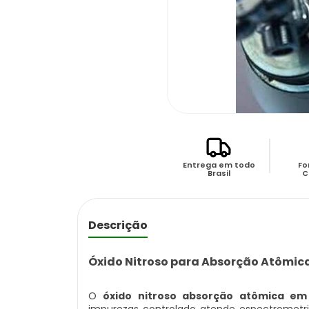
Entrega em todo
Fo
Brasil
C
Descrição
Óxido Nitroso para Absorção Atômic
O
óxido nitroso absorção atômica em
impurezas controlado atende espectromet