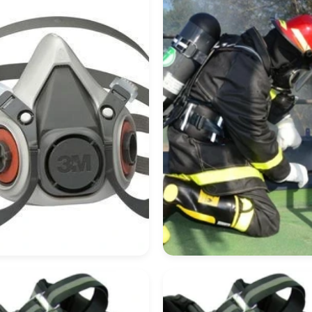
scara De Proteção
Equipamento De
piratória
Proteção Respirató