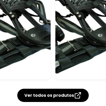
njunto Autônomo
Equipamento
Autônomo De
Ver todos os produtos
Respiração