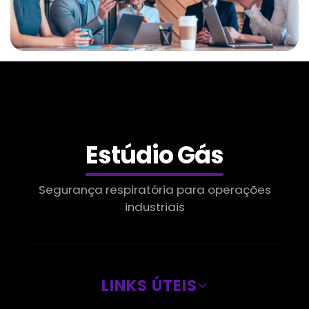
Empresas De Gases Medicinais Em Limeira
Gás Para Chopp Sp
Empresas De Gases Industriais Em Limeira
Gás Para Corte De Chapa
Estúdio Gás
Distribuidor De Oxigênio Líquido Em Limeira
Segurança respiratória para operações
industriais
Gás Para Corte Laser
Gases Industriais Em Valinhos
Gás Para Cromatografia
LINKS ÚTEIS