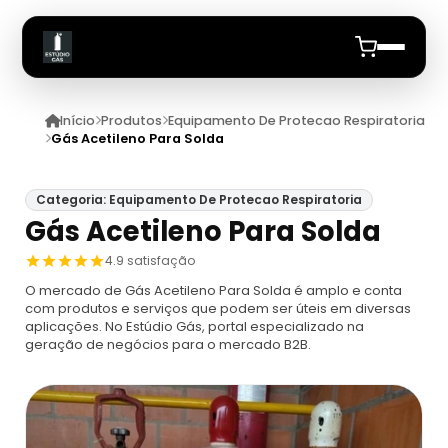
Início
Produtos
Equipamento De Protecao Respiratoria
Início
Gás Acetileno Para Solda
Quem Somos
Categoria: Equipamento De Protecao Respiratoria
Gás Acetileno Para Solda
Produtos
4.9 satisfação
Equipamento De Protecao Respiratoria
Anuncie
O mercado de Gás Acetileno Para Solda é amplo e conta
com produtos e serviços que podem ser úteis em diversas
aplicações. No Estúdio Gás, portal especializado na
Proteção Respiratória Para Espaço
Cilindro De Ar Respiravel
geração de negócios para o mercado B2B.
Confinado
Cilindro De Ar Respirável Drager
Ar Mandado
Máscara De Proteção Respiratória
Cilindro De Oxigênio 100 Litros
Ar Mandado