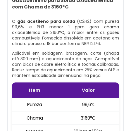
Gás Acetileno para Solda Oxiacetilênica
Cilindro Para Gases Medicinais
Kit Ar Mandado
com Chama de 3160°C
Equipamento Autônomo
Máscara Respiratória Com Ar Mandado
Respirador Ar Mandado
O
gás acetileno para solda
(C2H2) com pureza
Equipamento Autônomo De Proteção
99,6% e PH3 menor 1 ppm gera chama
Respiratória
oxiacetilênica de 3160°C, a maior entre os gases
Aluguel Cilindro De Oxigênio Hospitalar
Respirador De Ar Mandado
combustíveis. Fornecido dissolvido em acetona em
cilindro poroso a 18 bar conforme NBR 12176.
Máscara Autônoma Com Cilindro De
Ar Respirável Cilindro
Ar Mandado A Venda
Oxigenio
Aplicável em soldagem, brasagem, corte (chapa
até 300 mm) e aquecimento de aços. Compatível
Cilindro Ar Respirável
Ar Mandado Onde Encontrar
com bicos de cobre eletrolítico e tochas calibradas.
Equipamento De Respiração Autônoma
Reduz tempo de aquecimento em 25% versus GLP e
Preço
mantém estabilidade dimensional na peça.
Cilindro De Ar Comprimido Hospitalar
Ar Mandado Preço
Cilindro De Oxigênio Com Máscara
Item
Valor
Cilindro De Ar Comprimido Mergulho
Ar Mandado Valor
Conjunto Autônomo De Ar
Pureza
99,6%
Cilindro De Ar Respirável A Venda
Cilindro Ar Mandado
Chama
3160°C
Respirador Autônomo Msa
Cilindro De Ar Respirável Comprar
Comprar Ar Mandado