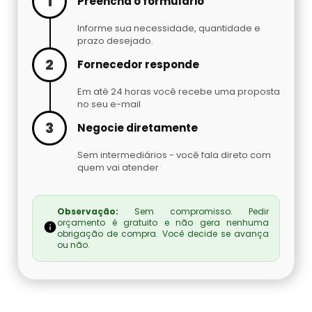
1
Preencha o formulário
Cilindro De Oxigênio Hospitalar Para Alugar
Argônio Líquido
Informe sua necessidade, quantidade e
prazo desejado.
Cilindro De Oxigenio Medicinal 50 Litros
Nitrogênio Líquido Preço
2
Fornecedor responde
Cilindro De Oxigênio Para Inalação
Cilindro De Gás Carbônico Para Chopp
Em até 24 horas você recebe uma proposta
no seu e-mail
Cilindro De Oxigênio Para Inalação Preço
Gás Hélio Comprar
3
Negocie diretamente
Sem intermediários - você fala direto com
Cilindro Oxigenio Medicinal 3 Litros
Cilindro De Gás Para Chopeira Preço
quem vai atender
Cilindro Oxigenio Medicinal Preço
Tocha Mig Mag
Observação:
Sem compromisso. Pedir
orçamento é gratuito e não gera nenhuma
Preço De Cilindro De Oxigênio Medicinal
Cilindro De Gás Para Chopp
obrigação de compra. Você decide se avança
ou não.
Preço De Cilindro De Oxigênio
Gases Especiais
Preço Cilindro De Oxigênio Hospitalar
Gás Carbônico Líquido