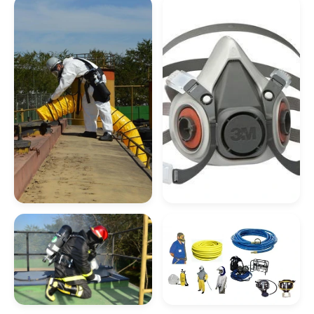
Oxigênio Líquido Industrial Em Valinhos
Distribuidora De Gases Industriais
Oxigênio Medicinal Em Indaiatuba
Distribuidora De Oxigênio Medicinal
Oxigênio Industrial Em Jaguariúna
Empresa De Oxigênio Medicinal
Proteção
Máscara De Proteção
Oxigênio Industrial Em Paulínia
Respiratória Para
Respiratória
Espaço Confinado
Distribuidora Gases Medicinais
Oxigênio Industrial Em Rio Claro