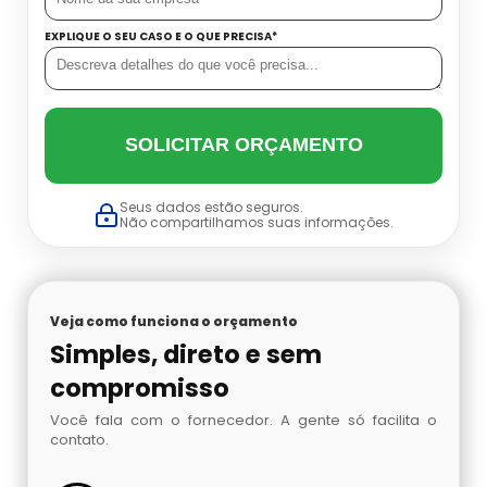
Conjunto Autônomo Onde Comprar
EXPLIQUE O SEU CASO E O QUE PRECISA*
Cilindro De Oxigenio Medicinal Portátil
Onde Comprar Ar Mandado
Conjunto Autônomo Valor
Cilindro De Oxigenio Portatil Aluguel
Preço De Ar Mandado
Distribuidora De Conjunto Autônomo
SOLICITAR ORÇAMENTO
Cilindro Para Oxigênio
Venda De Ar Mandado
Máscara De Oxigênio Com Cilindro
Seus dados estão seguros.
Comprar Cilindro De Oxigênio
Não compartilhamos suas informações.
Proteção Respiratória Autônoma
Cilindro De Oxigenio Valor
Acetileno Para Absorção Atômica
Veja como funciona o orçamento
Cilindro Oxigenio 3 Litros
Venda De Nitrogênio Gasoso
Simples, direto e sem
compromisso
Cilindro Ar
Argônio Analítico
Você fala com o fornecedor. A gente só facilita o
contato.
Cilindro De Oxigênio 3 Litros
Nitrogênio Líquido