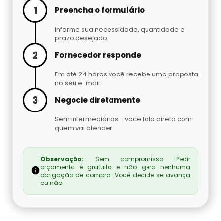
Cilindro De Oxigênio Hospitalar Para Alugar
1
Preencha o formulário
Argônio Líquido
Informe sua necessidade, quantidade e
Cilindro De Oxigenio Medicinal 50 Litros
Nitrogênio Líquido Preço
prazo desejado.
2
Fornecedor responde
Cilindro De Oxigênio Para Inalação
Cilindro De Gás Carbônico Para Chopp
Em até 24 horas você recebe uma proposta
no seu e-mail
Cilindro De Oxigênio Para Inalação Preço
Gás Hélio Comprar
3
Negocie diretamente
Cilindro Oxigenio Medicinal 3 Litros
Cilindro De Gás Para Chopeira Preço
Sem intermediários - você fala direto com
quem vai atender
Cilindro Oxigenio Medicinal Preço
Tocha Mig Mag
Observação:
Sem compromisso. Pedir
Preço De Cilindro De Oxigênio Medicinal
Cilindro De Gás Para Chopp
orçamento é gratuito e não gera nenhuma
obrigação de compra. Você decide se avança
ou não.
Preço De Cilindro De Oxigênio
Gases Especiais
Preço Cilindro De Oxigênio Hospitalar
Gás Carbônico Líquido