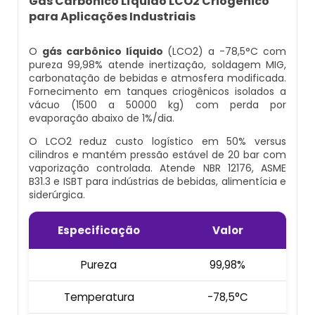
Gás Carbônico Líquido LCO2 Criogênico
Cilindro Para Gases Medicinais
Kit Ar Mandado
para Aplicações Industriais
Equipamento Autônomo
Máscara Respiratória Com Ar Mandado
Respirador Ar Mandado
O
gás carbônico líquido
(LCO2) a -78,5°C com
Equipamento Autônomo De Proteção
pureza 99,98% atende inertização, soldagem MIG,
Respiratória
carbonatação de bebidas e atmosfera modificada.
Aluguel Cilindro De Oxigênio Hospitalar
Respirador De Ar Mandado
Fornecimento em tanques criogênicos isolados a
vácuo (1500 a 50000 kg) com perda por
Máscara Autônoma Com Cilindro De
Ar Respirável Cilindro
Ar Mandado A Venda
evaporação abaixo de 1%/dia.
Oxigenio
O LCO2 reduz custo logístico em 50% versus
Cilindro Ar Respirável
Ar Mandado Onde Encontrar
cilindros e mantém pressão estável de 20 bar com
Equipamento De Respiração Autônoma
vaporização controlada. Atende NBR 12176, ASME
Preço
B31.3 e ISBT para indústrias de bebidas, alimentícia e
Cilindro De Ar Comprimido Hospitalar
Ar Mandado Preço
siderúrgica.
Cilindro De Oxigênio Com Máscara
Cilindro De Ar Comprimido Mergulho
Ar Mandado Valor
Especificação
Valor
Conjunto Autônomo De Ar
Cilindro De Ar Respirável A Venda
Cilindro Ar Mandado
Pureza
99,98%
Respirador Autônomo Msa
Temperatura
-78,5°C
Cilindro De Ar Respirável Comprar
Comprar Ar Mandado