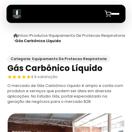
Início
Produtos
Equipamento De Protecao Respiratoria
Início
Gás Carbônico Líquido
Quem Somos
Categoria: Equipamento De Protecao Respiratoria
Gás Carbônico Líquido
Produtos
4.9 satisfação
Equipamento De Protecao Respiratoria
Anuncie
O mercado de Gás Carbônico Líquido é amplo e conta com
produtos e serviços que podem ser úteis em diversas
aplicações. No Estúdio Gás, portal especializado na
Proteção Respiratória Para Espaço
Cilindro De Ar Respiravel
geração de negócios para o mercado B2B.
Confinado
Cilindro De Ar Respirável Drager
Ar Mandado
Máscara De Proteção Respiratória
Cilindro De Oxigênio 100 Litros
Ar Mandado