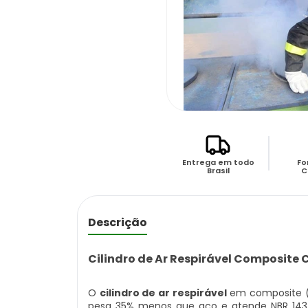
Entrega em todo
Fo
Brasil
C
Descrição
Cilindro de Ar Respirável Composite 
O
cilindro de ar respirável
em composite (a
pesa 35% menos que aço e atende NBR 14375