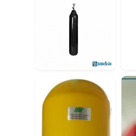
Cilindro De Oxigênio
Cil
100 Litros
Co