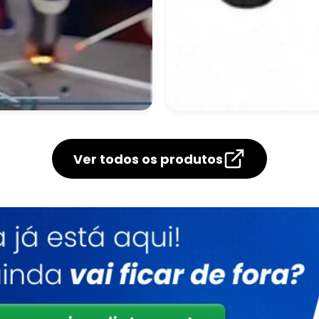
indro De Gás
Cilindro De Oxigeni
gênio Medicinal
Medicinal Aluguel
Ver todos os produtos