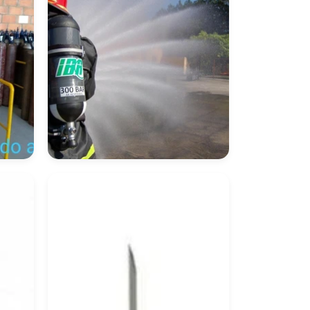
o
Cilindro De Ar
Comprimido
Medicinal