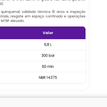
00.
 quinquenal, validade técnica 15 anos e inspeção
ustriais, resgate em espaço confinado e operações
 MTBF elevado.
Valor
6,8 L
300 bar
60 min
NBR 14375