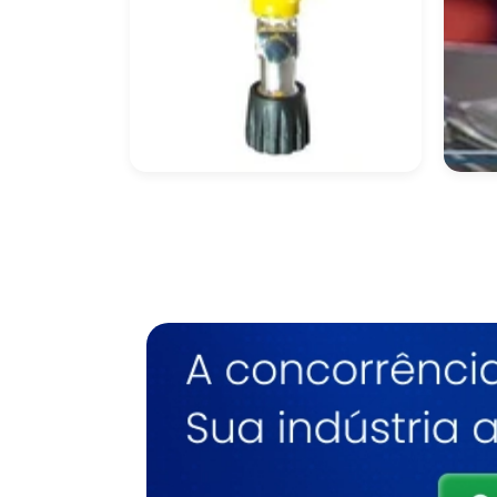
Cilindro De Ar
Cil
Respirável Preço
Oxi