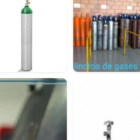
indro De Oxigênio
Cilindro De Oxigêni
mprar
Hospitalar Preço