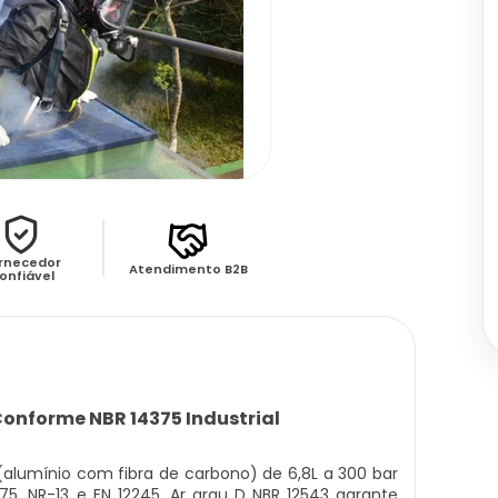
rnecedor
Atendimento B2B
onfiável
Conforme NBR 14375 Industrial
lumínio com fibra de carbono) de 6,8L a 300 bar
, NR-13 e EN 12245. Ar grau D NBR 12543 garante