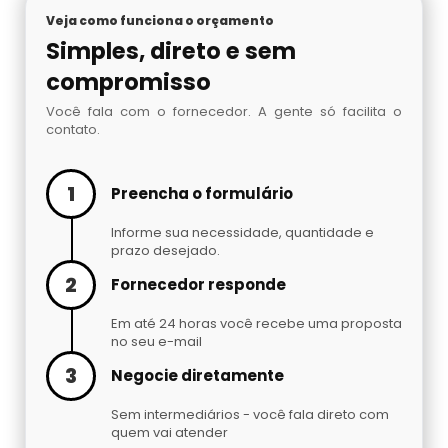
Cilindro De Oxigênio Hospitalar Para Alugar
Argônio Líquido
Veja como funciona o orçamento
Simples, direto e sem
Cilindro De Oxigenio Medicinal 50 Litros
Nitrogênio Líquido Preço
compromisso
Você fala com o fornecedor. A gente só facilita o
Cilindro De Oxigênio Para Inalação
Cilindro De Gás Carbônico Para Chopp
contato.
Cilindro De Oxigênio Para Inalação Preço
Gás Hélio Comprar
1
Preencha o formulário
Cilindro Oxigenio Medicinal 3 Litros
Cilindro De Gás Para Chopeira Preço
Informe sua necessidade, quantidade e
prazo desejado.
Cilindro Oxigenio Medicinal Preço
2
Tocha Mig Mag
Fornecedor responde
Em até 24 horas você recebe uma proposta
Preço De Cilindro De Oxigênio Medicinal
Cilindro De Gás Para Chopp
no seu e-mail
3
Negocie diretamente
Preço De Cilindro De Oxigênio
Gases Especiais
Sem intermediários - você fala direto com
Preço Cilindro De Oxigênio Hospitalar
quem vai atender
Gás Carbônico Líquido