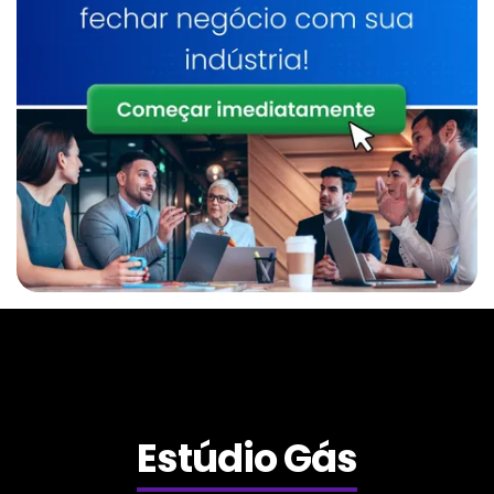
Nitrogênio Líquido Em Sumaré
Gás Para Inertização
Nitrogênio Líquido Em Indaiatuba
Gás Para Solda
Nitrogênio Líquido Em Limeira
Gás Solda Inox
Venda De Nitrogênio Gasoso Em Indaiatuba
Gases Industriais
Estúdio Gás
Óxido Nítrico Medicinal Em Valinhos