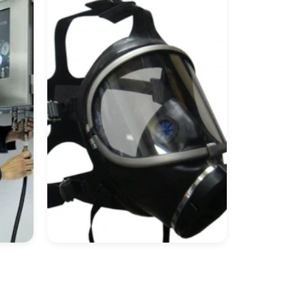
Preço
Máscara Autônoma
ria
Preço