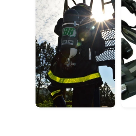
Confinado
Equipamento De
Eq
Respiração
Au
Autônoma
Re