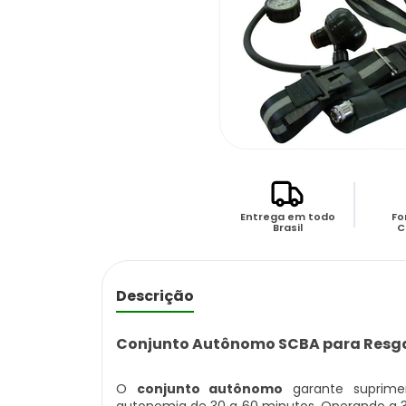
Entrega em todo
Fo
Brasil
C
Descrição
Conjunto Autônomo SCBA para Resgat
O
conjunto autônomo
garante suprime
autonomia de 30 a 60 minutos. Operando a 3