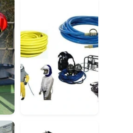
Equipamento De
ria
Proteção Respiratória