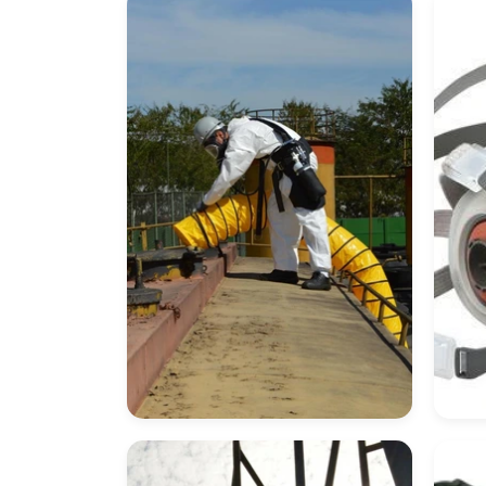
Proteção Respiratória
Má
Para Espaço
Res