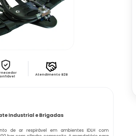
rnecedor
Atendimento B2B
onfiável
e Industrial e Brigadas
nto de ar respirável em ambientes IDLH com
00 bar com cilindro composite, é mandatório para