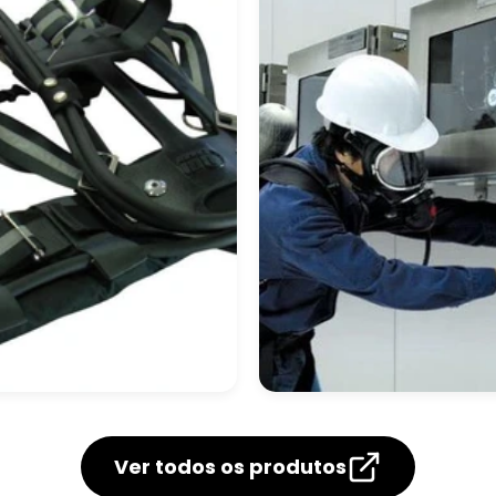
uipamento
Equipamento De
tônomo De
Proteção Respirató
Ver todos os produtos
spiração
Autônoma