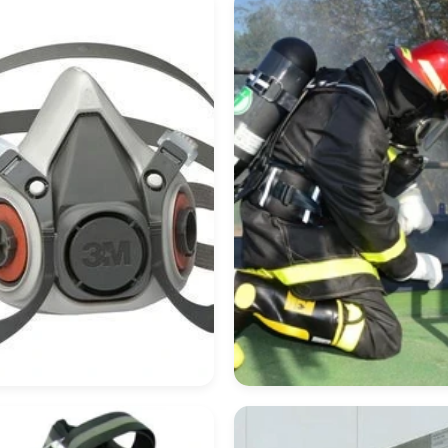
scara De Proteção
Equipamento De
piratória
Proteção Respirató