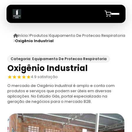
Início
Produtos
Equipamento De Protecao Respiratoria
Início
Oxigênio Industrial
Quem Somos
Categoria: Equipamento De Protecao Respiratoria
Oxigênio Industrial
Produtos
4.9 satisfação
Equipamento De Protecao Respiratoria
Anuncie
O mercado de Oxigênio Industrial é amplo e conta com
produtos e serviços que podem ser úteis em diversas
aplicações. No Estúdio Gás, portal especializado na
Proteção Respiratória Para Espaço
Cilindro De Ar Respiravel
geração de negócios para o mercado B2B.
Confinado
Cilindro De Ar Respirável Drager
Ar Mandado
Máscara De Proteção Respiratória
Cilindro De Oxigênio 100 Litros
Ar Mandado