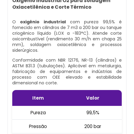
Oxigênio Industrial O2 para Soldagem
Cilindro Para Gases Medicinais
Kit Ar Mandado
Oxiacetilênica e Corte Térmico
Equipamento Autônomo
Máscara Respiratória Com Ar Mandado
Respirador Ar Mandado
O
oxigênio industrial
com pureza 99,5% é
Equipamento Autônomo De Proteção
fornecido em cilindros de 7 m3 a 200 bar ou tanque
Respiratória
criogênico líquido (LOX a -183°C). Atende corte
Aluguel Cilindro De Oxigênio Hospitalar
Respirador De Ar Mandado
oxicombustível (rendimento 30 m/h em chapa 25
mm), soldagem oxiacetilênica e processos
Máscara Autônoma Com Cilindro De
Ar Respirável Cilindro
Ar Mandado A Venda
siderúrgicos.
Oxigenio
Conformidade com NBR 12176, NR-13 (cilindros) e
Cilindro Ar Respirável
Ar Mandado Onde Encontrar
ASTM B31.3 (tubulações). Aplicável em metalurgia,
Equipamento De Respiração Autônoma
fabricação de equipamentos e indústrias de
Preço
processo com OEE elevado e estabilidade
Cilindro De Ar Comprimido Hospitalar
Ar Mandado Preço
dimensional no corte.
Cilindro De Oxigênio Com Máscara
Cilindro De Ar Comprimido Mergulho
Ar Mandado Valor
Item
Valor
Conjunto Autônomo De Ar
Cilindro De Ar Respirável A Venda
Cilindro Ar Mandado
Pureza
99,5%
Respirador Autônomo Msa
Pressão
200 bar
Cilindro De Ar Respirável Comprar
Comprar Ar Mandado