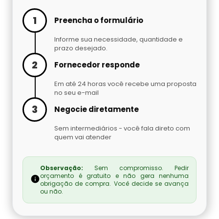
Cilindro De Oxigênio Hospitalar Para Alugar
Argônio Líquido
1
Preencha o formulário
Cilindro De Oxigenio Medicinal 50 Litros
Nitrogênio Líquido Preço
Informe sua necessidade, quantidade e
prazo desejado.
Cilindro De Oxigênio Para Inalação
Cilindro De Gás Carbônico Para Chopp
2
Fornecedor responde
Em até 24 horas você recebe uma proposta
Cilindro De Oxigênio Para Inalação Preço
Gás Hélio Comprar
no seu e-mail
3
Negocie diretamente
Cilindro Oxigenio Medicinal 3 Litros
Cilindro De Gás Para Chopeira Preço
Sem intermediários - você fala direto com
Cilindro Oxigenio Medicinal Preço
quem vai atender
Tocha Mig Mag
Preço De Cilindro De Oxigênio Medicinal
Cilindro De Gás Para Chopp
Observação:
Sem compromisso. Pedir
orçamento é gratuito e não gera nenhuma
obrigação de compra. Você decide se avança
Preço De Cilindro De Oxigênio
Gases Especiais
ou não.
Preço Cilindro De Oxigênio Hospitalar
Gás Carbônico Líquido