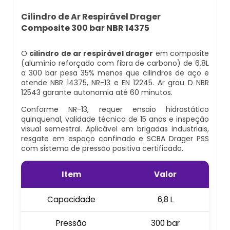
Cilindro Para Gases Medicinais
Kit Ar Mandado
Equipamento Autônomo
Cilindro de Ar Respirável Drager
Composite 300 bar NBR 14375
Máscara Respiratória Com Ar Mandado
Respirador Ar Mandado
Equipamento Autônomo De Proteção
Respiratória
O
cilindro de ar respirável drager
em composite
Aluguel Cilindro De Oxigênio Hospitalar
Respirador De Ar Mandado
(alumínio reforçado com fibra de carbono) de 6,8L
a 300 bar pesa 35% menos que cilindros de aço e
Máscara Autônoma Com Cilindro De
atende NBR 14375, NR-13 e EN 12245. Ar grau D NBR
Ar Respirável Cilindro
Ar Mandado A Venda
Oxigenio
12543 garante autonomia até 60 minutos.
Conforme NR-13, requer ensaio hidrostático
Cilindro Ar Respirável
Ar Mandado Onde Encontrar
Equipamento De Respiração Autônoma
quinquenal, validade técnica de 15 anos e inspeção
Preço
visual semestral. Aplicável em brigadas industriais,
Cilindro De Ar Comprimido Hospitalar
Ar Mandado Preço
resgate em espaço confinado e SCBA Drager PSS
com sistema de pressão positiva certificado.
Cilindro De Oxigênio Com Máscara
Cilindro De Ar Comprimido Mergulho
Ar Mandado Valor
Item
Valor
Conjunto Autônomo De Ar
Cilindro De Ar Respirável A Venda
Cilindro Ar Mandado
Capacidade
6,8 L
Respirador Autônomo Msa
Cilindro De Ar Respirável Comprar
Comprar Ar Mandado
Pressão
300 bar