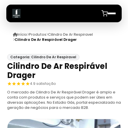
Início
Produtos
Cilindro De Ar Respiravel
Início
Cilindro De Ar Respirável Drager
Quem Somos
Categoria: Cilindro De Ar Respiravel
Cilindro De Ar Respirável
Produtos
Drager
Equipamento De Protecao Respiratoria
Anuncie
4.9 satisfação
O mercado de Cilindro De Ar Respirável Drager é amplo e
Proteção Respiratória Para Espaço
Cilindro De Ar Respiravel
conta com produtos e serviços que podem ser úteis em
Confinado
diversas aplicações. No Estúdio Gás, portal especializado na
geração de negócios para o mercado B2B.
Cilindro De Ar Respirável Drager
Ar Mandado
Máscara De Proteção Respiratória
Cilindro De Oxigênio 100 Litros
Ar Mandado