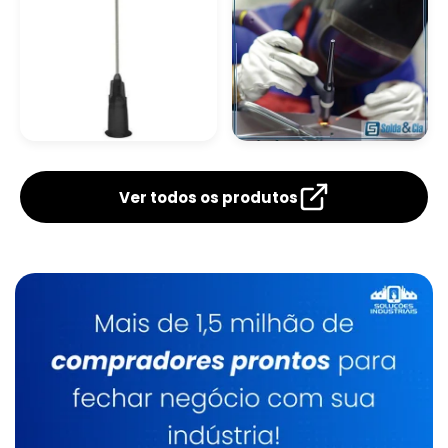
Fornecedores De Oxigênio Líquido
Gás Para Corte Laser Em Rio Claro
Gás Acetileno Para Solda
Cilindro Hospitalar
Cilindro Para Gases
Gás Para Cromatografia Em Rio Claro
Medicinais
Ver todos os produtos
Gás Argônio Campinas
Gás Para Corte De Chapa Em Limeira
Gás Solda Inox Em Campinas
Gás Carbônico Para Carboxiterapia
Gás Para Chopeira Campinas