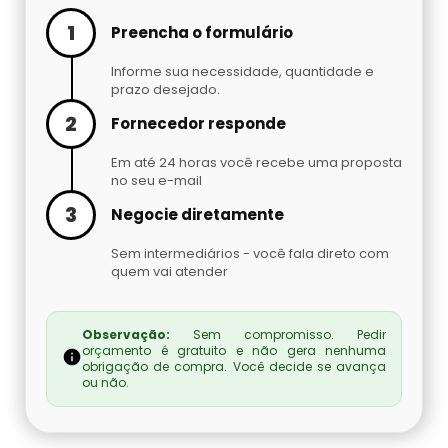
Cilindro De Oxigênio Hospitalar Para Alugar
Argônio Líquido
1
Preencha o formulário
Cilindro De Oxigenio Medicinal 50 Litros
Informe sua necessidade, quantidade e
Nitrogênio Líquido Preço
prazo desejado.
2
Cilindro De Oxigênio Para Inalação
Fornecedor responde
Cilindro De Gás Carbônico Para Chopp
Em até 24 horas você recebe uma proposta
Cilindro De Oxigênio Para Inalação Preço
Gás Hélio Comprar
no seu e-mail
3
Negocie diretamente
Cilindro Oxigenio Medicinal 3 Litros
Cilindro De Gás Para Chopeira Preço
Sem intermediários - você fala direto com
quem vai atender
Cilindro Oxigenio Medicinal Preço
Tocha Mig Mag
Preço De Cilindro De Oxigênio Medicinal
Cilindro De Gás Para Chopp
Observação:
Sem compromisso. Pedir
orçamento é gratuito e não gera nenhuma
obrigação de compra. Você decide se avança
Preço De Cilindro De Oxigênio
ou não.
Gases Especiais
Preço Cilindro De Oxigênio Hospitalar
Gás Carbônico Líquido