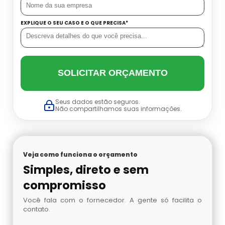
Conjunto Autônomo Onde Comprar
EXPLIQUE O SEU CASO E O QUE PRECISA*
Cilindro De Oxigenio Medicinal Portátil
Onde Comprar Ar Mandado
Conjunto Autônomo Valor
Cilindro De Oxigenio Portatil Aluguel
Preço De Ar Mandado
Distribuidora De Conjunto Autônomo
SOLICITAR ORÇAMENTO
Cilindro Para Oxigênio
Venda De Ar Mandado
Máscara De Oxigênio Com Cilindro
Seus dados estão seguros.
Comprar Cilindro De Oxigênio
Proteção Respiratória Autônoma
Não compartilhamos suas informações.
Cilindro De Oxigenio Valor
Acetileno Para Absorção Atômica
Cilindro Oxigenio 3 Litros
Veja como funciona o orçamento
Venda De Nitrogênio Gasoso
Simples, direto e sem
Cilindro Ar
compromisso
Argônio Analítico
Você fala com o fornecedor. A gente só facilita o
Cilindro De Oxigênio 3 Litros
contato.
Nitrogênio Líquido