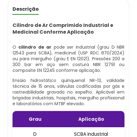
Cilindro Para Gases Medicinais
Kit Ar Mandado
Equipamento Autônomo
Descrição
Máscara Respiratória Com Ar Mandado
Respirador Ar Mandado
Equipamento Autônomo De Proteção
Cilindro de Ar Comprimido Industrial e
Respiratória
Medicinal Conforme Aplicação
Aluguel Cilindro De Oxigênio Hospitalar
Respirador De Ar Mandado
Máscara Autônoma Com Cilindro De
O
cilindro de ar
pode ser industrial (grau D NBR
Ar Respirável Cilindro
Ar Mandado A Venda
12543 para SCBA), medicinal (USP RDC 870/2024)
Oxigenio
ou para mergulho (grau E EN 12021). Pressões 200 a
300 bar em aço sem costura NBR 12791 ou
Cilindro Ar Respirável
Ar Mandado Onde Encontrar
Equipamento De Respiração Autônoma
composite EN 12245 conforme aplicação.
Preço
Ensaio hidrostático quinquenal NR-13, validade
Cilindro De Ar Comprimido Hospitalar
Ar Mandado Preço
técnica de 15 anos, válvulas codificadas por gás e
rastreabilidade gravada no espelho. Aplicável em
Cilindro De Oxigênio Com Máscara
brigadas industriais, hospitais, mergulho profissional
Cilindro De Ar Comprimido Mergulho
Ar Mandado Valor
e laboratórios com MTBF elevado.
Conjunto Autônomo De Ar
Cilindro De Ar Respirável A Venda
Cilindro Ar Mandado
Grau
Aplicação
Respirador Autônomo Msa
Cilindro De Ar Respirável Comprar
Comprar Ar Mandado
D
SCBA industrial