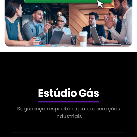
Nitrogênio Líquido Em Sumaré
Gás Para Inertização
Nitrogênio Líquido Em Indaiatuba
Gás Para Solda
Nitrogênio Líquido Em Limeira
Gás Solda Inox
Estúdio Gás
Venda De Nitrogênio Gasoso Em Indaiatuba
Segurança respiratória para operações
Gases Industriais
industriais
Óxido Nítrico Medicinal Em Valinhos