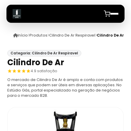
Início
Produtos
Cilindro De Ar Respiravel
Cilindro De Ar
Início
Quem Somos
Categoria: Cilindro De Ar Respiravel
Cilindro De Ar
Produtos
4.9 satisfação
O mercado de Cilindro De Ar é amplo e conta com produtos
Equipamento De Protecao Respiratoria
Anuncie
e serviços que podem ser úteis em diversas aplicações. No
Estúdio Gás, portal especializado na geração de negócios
para o mercado B2B.
Proteção Respiratória Para Espaço
Cilindro De Ar Respiravel
Confinado
Cilindro De Ar Respirável Drager
Ar Mandado
Máscara De Proteção Respiratória
Cilindro De Oxigênio 100 Litros
Ar Mandado