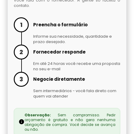
Você fala com o fornecedor. A gente só facilita o
Cilindro De Oxigênio Hospitalar Para Alugar
contato.
Argônio Líquido
Cilindro De Oxigenio Medicinal 50 Litros
Nitrogênio Líquido Preço
1
Preencha o formulário
Cilindro De Oxigênio Para Inalação
Informe sua necessidade, quantidade e
Cilindro De Gás Carbônico Para Chopp
prazo desejado.
2
Cilindro De Oxigênio Para Inalação Preço
Fornecedor responde
Gás Hélio Comprar
Em até 24 horas você recebe uma proposta
Cilindro Oxigenio Medicinal 3 Litros
Cilindro De Gás Para Chopeira Preço
no seu e-mail
3
Negocie diretamente
Cilindro Oxigenio Medicinal Preço
Tocha Mig Mag
Sem intermediários - você fala direto com
quem vai atender
Preço De Cilindro De Oxigênio Medicinal
Cilindro De Gás Para Chopp
Preço De Cilindro De Oxigênio
Gases Especiais
Observação:
Sem compromisso. Pedir
orçamento é gratuito e não gera nenhuma
obrigação de compra. Você decide se avança
Preço Cilindro De Oxigênio Hospitalar
ou não.
Gás Carbônico Líquido