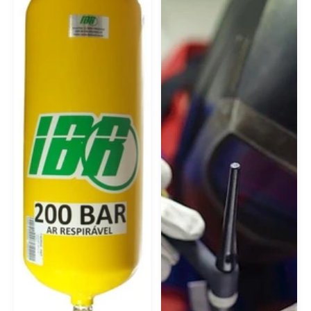
Fornecedores De Oxigênio Líquido
Gás Para Corte Laser Em Rio Claro
Gás Acetileno Para Solda
Gás Para Cromatografia Em Rio Claro
Gás Argônio Campinas
Gás Para Corte De Chapa Em Limeira
Gás Solda Inox Em Campinas
Gás Carbônico Para Carboxiterapia
Gás Para Chopeira Campinas