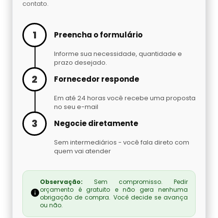
contato.
Cilindro De Oxigênio Hospitalar Para Alugar
Argônio Líquido
1
Cilindro De Oxigenio Medicinal 50 Litros
Preencha o formulário
Nitrogênio Líquido Preço
Informe sua necessidade, quantidade e
Cilindro De Oxigênio Para Inalação
Cilindro De Gás Carbônico Para Chopp
prazo desejado.
2
Fornecedor responde
Cilindro De Oxigênio Para Inalação Preço
Gás Hélio Comprar
Em até 24 horas você recebe uma proposta
no seu e-mail
Cilindro Oxigenio Medicinal 3 Litros
Cilindro De Gás Para Chopeira Preço
3
Negocie diretamente
Cilindro Oxigenio Medicinal Preço
Tocha Mig Mag
Sem intermediários - você fala direto com
quem vai atender
Preço De Cilindro De Oxigênio Medicinal
Cilindro De Gás Para Chopp
Observação:
Sem compromisso. Pedir
Preço De Cilindro De Oxigênio
Gases Especiais
orçamento é gratuito e não gera nenhuma
obrigação de compra. Você decide se avança
ou não.
Preço Cilindro De Oxigênio Hospitalar
Gás Carbônico Líquido