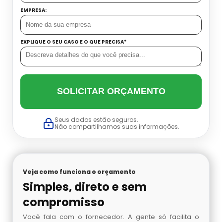
Conjunto Autônomo Onde Comprar
EMPRESA:
Cilindro De Oxigenio Medicinal Portátil
Onde Comprar Ar Mandado
Conjunto Autônomo Valor
EXPLIQUE O SEU CASO E O QUE PRECISA*
Cilindro De Oxigenio Portatil Aluguel
Preço De Ar Mandado
Distribuidora De Conjunto Autônomo
Cilindro Para Oxigênio
Venda De Ar Mandado
Máscara De Oxigênio Com Cilindro
SOLICITAR ORÇAMENTO
Comprar Cilindro De Oxigênio
Proteção Respiratória Autônoma
Seus dados estão seguros.
Cilindro De Oxigenio Valor
Não compartilhamos suas informações.
Acetileno Para Absorção Atômica
Cilindro Oxigenio 3 Litros
Venda De Nitrogênio Gasoso
Veja como funciona o orçamento
Cilindro Ar
Argônio Analítico
Simples, direto e sem
compromisso
Cilindro De Oxigênio 3 Litros
Nitrogênio Líquido
Você fala com o fornecedor. A gente só facilita o