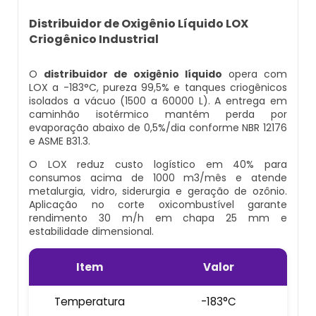
Cilindro Para Gases Medicinais
Kit Ar Mandado
Equipamento Autônomo
Distribuidor de Oxigênio Líquido LOX
Criogênico Industrial
Máscara Respiratória Com Ar Mandado
Respirador Ar Mandado
Equipamento Autônomo De Proteção
Respiratória
O
distribuidor de oxigênio líquido
opera com
Aluguel Cilindro De Oxigênio Hospitalar
Respirador De Ar Mandado
LOX a -183°C, pureza 99,5% e tanques criogênicos
isolados a vácuo (1500 a 60000 L). A entrega em
Máscara Autônoma Com Cilindro De
caminhão isotérmico mantém perda por
Ar Respirável Cilindro
Ar Mandado A Venda
Oxigenio
evaporação abaixo de 0,5%/dia conforme NBR 12176
e ASME B31.3.
Cilindro Ar Respirável
Ar Mandado Onde Encontrar
Equipamento De Respiração Autônoma
O LOX reduz custo logístico em 40% para
Preço
consumos acima de 1000 m3/mês e atende
Cilindro De Ar Comprimido Hospitalar
Ar Mandado Preço
metalurgia, vidro, siderurgia e geração de ozônio.
Aplicação no corte oxicombustível garante
Cilindro De Oxigênio Com Máscara
rendimento 30 m/h em chapa 25 mm e
Cilindro De Ar Comprimido Mergulho
Ar Mandado Valor
estabilidade dimensional.
Conjunto Autônomo De Ar
Cilindro De Ar Respirável A Venda
Cilindro Ar Mandado
Item
Valor
Respirador Autônomo Msa
Cilindro De Ar Respirável Comprar
Comprar Ar Mandado
Temperatura
-183°C