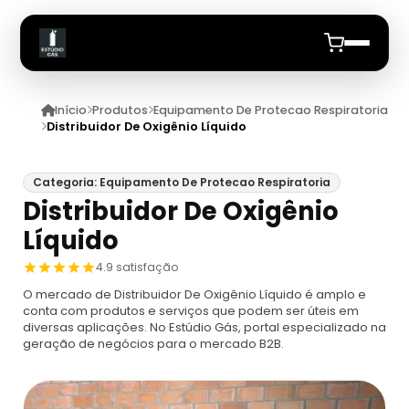
Início
Produtos
Equipamento De Protecao Respiratoria
Início
Distribuidor De Oxigênio Líquido
Quem Somos
Categoria: Equipamento De Protecao Respiratoria
Distribuidor De Oxigênio
Produtos
Líquido
Equipamento De Protecao Respiratoria
Anuncie
4.9 satisfação
O mercado de Distribuidor De Oxigênio Líquido é amplo e
Proteção Respiratória Para Espaço
Cilindro De Ar Respiravel
conta com produtos e serviços que podem ser úteis em
Confinado
diversas aplicações. No Estúdio Gás, portal especializado na
geração de negócios para o mercado B2B.
Cilindro De Ar Respirável Drager
Ar Mandado
Máscara De Proteção Respiratória
Cilindro De Oxigênio 100 Litros
Ar Mandado