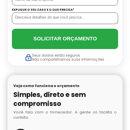
Conjunto Autônomo Onde Comprar
EXPLIQUE O SEU CASO E O QUE PRECISA*
Cilindro De Oxigenio Medicinal Portátil
Onde Comprar Ar Mandado
Conjunto Autônomo Valor
Cilindro De Oxigenio Portatil Aluguel
Preço De Ar Mandado
Distribuidora De Conjunto Autônomo
SOLICITAR ORÇAMENTO
Cilindro Para Oxigênio
Venda De Ar Mandado
Máscara De Oxigênio Com Cilindro
Seus dados estão seguros.
Comprar Cilindro De Oxigênio
Não compartilhamos suas informações.
Proteção Respiratória Autônoma
Cilindro De Oxigenio Valor
Acetileno Para Absorção Atômica
Veja como funciona o orçamento
Cilindro Oxigenio 3 Litros
Venda De Nitrogênio Gasoso
Simples, direto e sem
compromisso
Cilindro Ar
Argônio Analítico
Você fala com o fornecedor. A gente só facilita o
contato.
Cilindro De Oxigênio 3 Litros
Nitrogênio Líquido