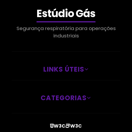
Nitrogênio Líquido Em Sumaré
Estúdio Gás
Gás Para Inertização
Segurança respiratória para operações
Nitrogênio Líquido Em Indaiatuba
industriais
Gás Para Solda
Nitrogênio Líquido Em Limeira
LINKS ÚTEIS
Gás Solda Inox
Venda De Nitrogênio Gasoso Em Indaiatuba
CATEGORIAS
Gases Industriais
Óxido Nítrico Medicinal Em Valinhos
W3C
W3C