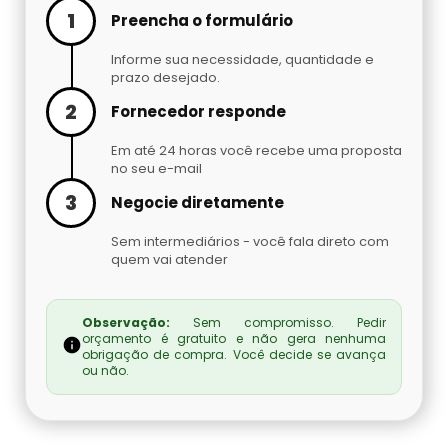
Cilindro De Oxigênio Hospitalar Para Alugar
1
Preencha o formulário
Argônio Líquido
Informe sua necessidade, quantidade e
Cilindro De Oxigenio Medicinal 50 Litros
Nitrogênio Líquido Preço
prazo desejado.
2
Fornecedor responde
Cilindro De Oxigênio Para Inalação
Cilindro De Gás Carbônico Para Chopp
Em até 24 horas você recebe uma proposta
no seu e-mail
Cilindro De Oxigênio Para Inalação Preço
Gás Hélio Comprar
3
Negocie diretamente
Cilindro Oxigenio Medicinal 3 Litros
Cilindro De Gás Para Chopeira Preço
Sem intermediários - você fala direto com
quem vai atender
Cilindro Oxigenio Medicinal Preço
Tocha Mig Mag
Observação:
Sem compromisso. Pedir
Preço De Cilindro De Oxigênio Medicinal
Cilindro De Gás Para Chopp
orçamento é gratuito e não gera nenhuma
obrigação de compra. Você decide se avança
ou não.
Preço De Cilindro De Oxigênio
Gases Especiais
Preço Cilindro De Oxigênio Hospitalar
Gás Carbônico Líquido