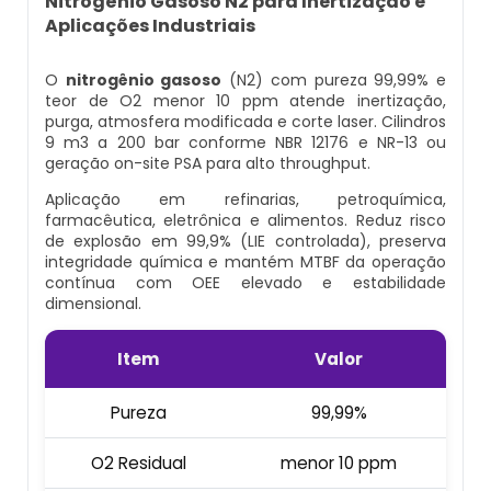
Nitrogênio Gasoso N2 para Inertização e
Cilindro Para Gases Medicinais
Kit Ar Mandado
Aplicações Industriais
Equipamento Autônomo
Máscara Respiratória Com Ar Mandado
Respirador Ar Mandado
O
nitrogênio gasoso
(N2) com pureza 99,99% e
Equipamento Autônomo De Proteção
teor de O2 menor 10 ppm atende inertização,
Respiratória
purga, atmosfera modificada e corte laser. Cilindros
Aluguel Cilindro De Oxigênio Hospitalar
Respirador De Ar Mandado
9 m3 a 200 bar conforme NBR 12176 e NR-13 ou
geração on-site PSA para alto throughput.
Máscara Autônoma Com Cilindro De
Ar Respirável Cilindro
Ar Mandado A Venda
Oxigenio
Aplicação em refinarias, petroquímica,
farmacêutica, eletrônica e alimentos. Reduz risco
Cilindro Ar Respirável
Ar Mandado Onde Encontrar
de explosão em 99,9% (LIE controlada), preserva
Equipamento De Respiração Autônoma
integridade química e mantém MTBF da operação
Preço
contínua com OEE elevado e estabilidade
Cilindro De Ar Comprimido Hospitalar
Ar Mandado Preço
dimensional.
Cilindro De Oxigênio Com Máscara
Cilindro De Ar Comprimido Mergulho
Ar Mandado Valor
Item
Valor
Conjunto Autônomo De Ar
Cilindro De Ar Respirável A Venda
Cilindro Ar Mandado
Pureza
99,99%
Respirador Autônomo Msa
O2 Residual
menor 10 ppm
Cilindro De Ar Respirável Comprar
Comprar Ar Mandado