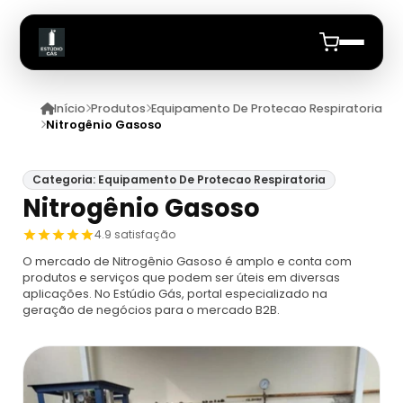
Início
Produtos
Equipamento De Protecao Respiratoria
Início
Nitrogênio Gasoso
Quem Somos
Categoria: Equipamento De Protecao Respiratoria
Nitrogênio Gasoso
Produtos
4.9 satisfação
Equipamento De Protecao Respiratoria
Anuncie
O mercado de Nitrogênio Gasoso é amplo e conta com
produtos e serviços que podem ser úteis em diversas
aplicações. No Estúdio Gás, portal especializado na
Proteção Respiratória Para Espaço
Cilindro De Ar Respiravel
geração de negócios para o mercado B2B.
Confinado
Cilindro De Ar Respirável Drager
Ar Mandado
Máscara De Proteção Respiratória
Cilindro De Oxigênio 100 Litros
Ar Mandado