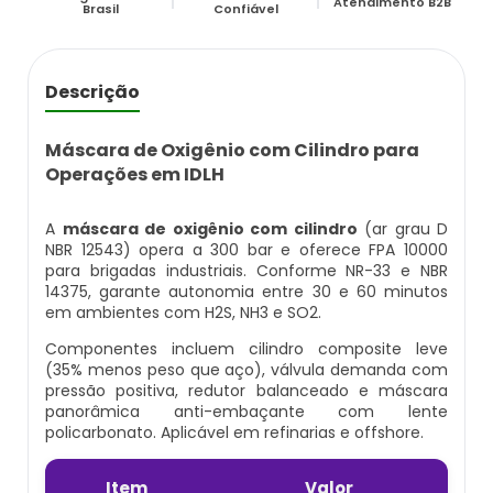
Atendimento B2B
Cilindro Para Gases Medicinais
Kit Ar Mandado
Brasil
Confiável
Equipamento Autônomo
Máscara Respiratória Com Ar Mandado
Respirador Ar Mandado
Equipamento Autônomo De Proteção
Descrição
Respiratória
Aluguel Cilindro De Oxigênio Hospitalar
Respirador De Ar Mandado
Máscara de Oxigênio com Cilindro para
Máscara Autônoma Com Cilindro De
Operações em IDLH
Ar Respirável Cilindro
Ar Mandado A Venda
Oxigenio
A
máscara de oxigênio com cilindro
(ar grau D
Cilindro Ar Respirável
Ar Mandado Onde Encontrar
NBR 12543) opera a 300 bar e oferece FPA 10000
Equipamento De Respiração Autônoma
para brigadas industriais. Conforme NR-33 e NBR
Preço
14375, garante autonomia entre 30 e 60 minutos
Cilindro De Ar Comprimido Hospitalar
Ar Mandado Preço
em ambientes com H2S, NH3 e SO2.
Cilindro De Oxigênio Com Máscara
Componentes incluem cilindro composite leve
Cilindro De Ar Comprimido Mergulho
Ar Mandado Valor
(35% menos peso que aço), válvula demanda com
Conjunto Autônomo De Ar
pressão positiva, redutor balanceado e máscara
Cilindro De Ar Respirável A Venda
Cilindro Ar Mandado
panorâmica anti-embaçante com lente
policarbonato. Aplicável em refinarias e offshore.
Respirador Autônomo Msa
Cilindro De Ar Respirável Comprar
Comprar Ar Mandado
Item
Valor