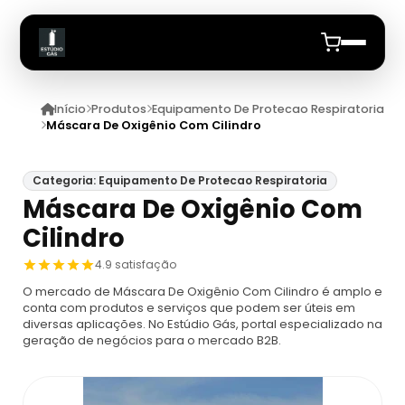
Início
Produtos
Equipamento De Protecao Respiratoria
Início
Máscara De Oxigênio Com Cilindro
Quem Somos
Categoria: Equipamento De Protecao Respiratoria
Máscara De Oxigênio Com
Produtos
Cilindro
Equipamento De Protecao Respiratoria
Anuncie
4.9 satisfação
O mercado de Máscara De Oxigênio Com Cilindro é amplo e
Proteção Respiratória Para Espaço
Cilindro De Ar Respiravel
conta com produtos e serviços que podem ser úteis em
Confinado
diversas aplicações. No Estúdio Gás, portal especializado na
geração de negócios para o mercado B2B.
Cilindro De Ar Respirável Drager
Ar Mandado
Máscara De Proteção Respiratória
Cilindro De Oxigênio 100 Litros
Ar Mandado