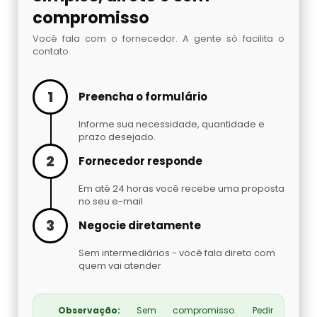
Cilindro De Oxigênio Hospitalar Para Alugar
compromisso
Argônio Líquido
Você fala com o fornecedor. A gente só facilita o
Cilindro De Oxigenio Medicinal 50 Litros
contato.
Nitrogênio Líquido Preço
Cilindro De Oxigênio Para Inalação
Cilindro De Gás Carbônico Para Chopp
1
Preencha o formulário
Cilindro De Oxigênio Para Inalação Preço
Informe sua necessidade, quantidade e
Gás Hélio Comprar
prazo desejado.
2
Cilindro Oxigenio Medicinal 3 Litros
Fornecedor responde
Cilindro De Gás Para Chopeira Preço
Em até 24 horas você recebe uma proposta
Cilindro Oxigenio Medicinal Preço
Tocha Mig Mag
no seu e-mail
3
Negocie diretamente
Preço De Cilindro De Oxigênio Medicinal
Cilindro De Gás Para Chopp
Sem intermediários - você fala direto com
quem vai atender
Preço De Cilindro De Oxigênio
Gases Especiais
Preço Cilindro De Oxigênio Hospitalar
Gás Carbônico Líquido
Observação:
Sem compromisso. Pedir