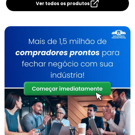
Respiratória
Respiratória
Ver todos os produtos
Autônoma
Empresas De Gases Medicinais Em Limeira
Gás Para Chopp Sp
Empresas De Gases Industriais Em Limeira
Gás Para Corte De Chapa
Distribuidor De Oxigênio Líquido Em Limeira
Gás Para Corte Laser
Gases Industriais Em Valinhos
Gás Para Cromatografia