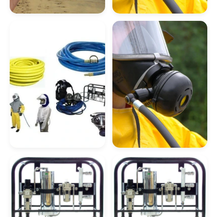
Empresas De Gases Industriais
Equipamento De Ar
Ar Mandado Espaço
Mandado Preço
Confinado
Gás Argônio Em Rio Claro
Empresas De Gases Medicinais
Argônio Líquido Em Paulínia
Empresas Fornecedoras De Gases
Medicinais
Argônio Analítico Em Piracicaba
Ar Mandado Locação
Ar Mandado Para
Espaço Confinado
Fornecedores De Gás Argônio
Argônio Líquido Em Piracicaba