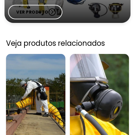
Oxigênio Líquido Industrial Em Valinhos
VER PRODUTO
Distribuidora De Gases Industriais
Oxigênio Medicinal Em Indaiatuba
Veja produtos relacionados
Distribuidora De Oxigênio Medicinal
Oxigênio Industrial Em Jaguariúna
Empresa De Oxigênio Medicinal
Oxigênio Industrial Em Paulínia
Distribuidora Gases Medicinais
Oxigênio Industrial Em Rio Claro