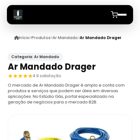
Início
Produtos
Ar Mandado
Ar Mandado Drager
Início
Quem Somos
Categoria: Ar Mandado
Ar Mandado Drager
Produtos
4.9 satisfação
O mercado de Ar Mandado Drager é amplo e conta com
Equipamento De Protecao Respiratoria
Anuncie
produtos e serviços que podem ser úteis em diversas
aplicações. No Estúdio Gás, portal especializado na
geração de negócios para o mercado B2B.
Proteção Respiratória Para Espaço
Cilindro De Ar Respiravel
Confinado
Cilindro De Ar Respirável Drager
Ar Mandado
Máscara De Proteção Respiratória
Cilindro De Oxigênio 100 Litros
Ar Mandado