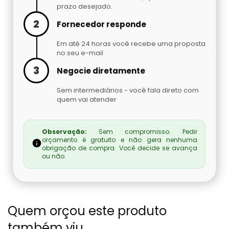
prazo desejado.
Cilindro De Oxigênio Hospitalar Para Alugar
Argônio Líquido
2
Fornecedor responde
Cilindro De Oxigenio Medicinal 50 Litros
Nitrogênio Líquido Preço
Em até 24 horas você recebe uma proposta
no seu e-mail
Cilindro De Oxigênio Para Inalação
Cilindro De Gás Carbônico Para Chopp
3
Negocie diretamente
Cilindro De Oxigênio Para Inalação Preço
Gás Hélio Comprar
Sem intermediários - você fala direto com
quem vai atender
Cilindro Oxigenio Medicinal 3 Litros
Cilindro De Gás Para Chopeira Preço
Observação:
Sem compromisso. Pedir
orçamento é gratuito e não gera nenhuma
Cilindro Oxigenio Medicinal Preço
Tocha Mig Mag
obrigação de compra. Você decide se avança
ou não.
Preço De Cilindro De Oxigênio Medicinal
Cilindro De Gás Para Chopp
Preço De Cilindro De Oxigênio
Gases Especiais
Quem orçou este produto
Preço Cilindro De Oxigênio Hospitalar
Gás Carbônico Líquido
também viu