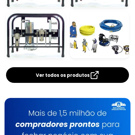
Fornecedores De Oxigênio Líquido
Conjunto Ar
Equipamento Ar
Mandado
Mandado
Gás Para Corte Laser Em Rio Claro
Gás Acetileno Para Solda
Gás Para Cromatografia Em Rio Claro
Kit Ar Mandado
Respirador Ar
Gás Argônio Campinas
Mandado
Ver todos os produtos
Gás Para Corte De Chapa Em Limeira
Gás Solda Inox Em Campinas
Gás Carbônico Para Carboxiterapia
Gás Para Chopeira Campinas