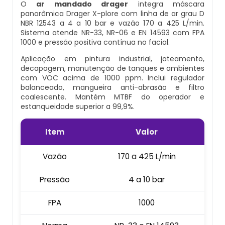
O
Cilindro Para Gases Medicinais
Kit Ar Mandado
ar mandado drager
integra máscara
Equipamento Autônomo
panorâmica Drager X-plore com linha de ar grau D
NBR 12543 a 4 a 10 bar e vazão 170 a 425 L/min.
Máscara Respiratória Com Ar Mandado
Respirador Ar Mandado
Sistema atende NR-33, NR-06 e EN 14593 com FPA
Equipamento Autônomo De Proteção
1000 e pressão positiva contínua no facial.
Respiratória
Aluguel Cilindro De Oxigênio Hospitalar
Respirador De Ar Mandado
Aplicação em pintura industrial, jateamento,
decapagem, manutenção de tanques e ambientes
Máscara Autônoma Com Cilindro De
com VOC acima de 1000 ppm. Inclui regulador
Ar Respirável Cilindro
Ar Mandado A Venda
balanceado, mangueira anti-abrasão e filtro
Oxigenio
coalescente. Mantém MTBF do operador e
estanqueidade superior a 99,9%.
Cilindro Ar Respirável
Ar Mandado Onde Encontrar
Equipamento De Respiração Autônoma
Preço
Item
Valor
Cilindro De Ar Comprimido Hospitalar
Ar Mandado Preço
Cilindro De Oxigênio Com Máscara
Vazão
170 a 425 L/min
Cilindro De Ar Comprimido Mergulho
Ar Mandado Valor
Conjunto Autônomo De Ar
Pressão
4 a 10 bar
Cilindro De Ar Respirável A Venda
Cilindro Ar Mandado
FPA
1000
Respirador Autônomo Msa
Cilindro De Ar Respirável Comprar
Comprar Ar Mandado