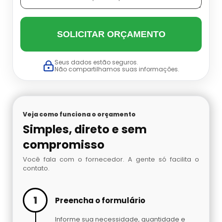
Conjunto Autônomo Onde Comprar
Cilindro De Oxigenio Medicinal Portátil
Onde Comprar Ar Mandado
Conjunto Autônomo Valor
SOLICITAR ORÇAMENTO
Cilindro De Oxigenio Portatil Aluguel
Preço De Ar Mandado
Distribuidora De Conjunto Autônomo
Seus dados estão seguros.
Não compartilhamos suas informações.
Cilindro Para Oxigênio
Venda De Ar Mandado
Máscara De Oxigênio Com Cilindro
Comprar Cilindro De Oxigênio
Proteção Respiratória Autônoma
Veja como funciona o orçamento
Simples, direto e sem
Cilindro De Oxigenio Valor
Acetileno Para Absorção Atômica
compromisso
Cilindro Oxigenio 3 Litros
Venda De Nitrogênio Gasoso
Você fala com o fornecedor. A gente só facilita o
contato.
Cilindro Ar
Argônio Analítico
1
Preencha o formulário
Cilindro De Oxigênio 3 Litros
Nitrogênio Líquido
Informe sua necessidade, quantidade e